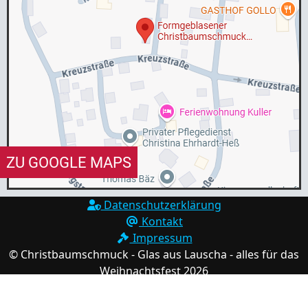
ZU GOOGLE MAPS
DATENSCHUTZERKLÄRUNG GOOGLE MAPS
Datenschutzerklärung
Kontakt
Durch Anklicken des Buttons mit der Aufschrift "ZU
Impressum
GOOGLE MAPS", verlassen Sie unsere Seiten und erklären
© Christbaumschmuck - Glas aus Lauscha - alles für das
Sie sich mit der Erfassung, Bearbeitung sowie Nutzung
Weihnachtsfest 2026
der automatisiert erhobenen Daten durch Google Inc,
deren Vertreter sowie Dritter einverstanden. Die
Nutzungsbedingungen von Google Maps finden sie unter: