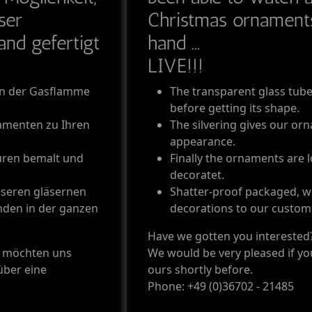
ser
Christmas ornaments
nd gefertigt
hand ...
LIVE!!!
 in der Gasflamme
The transparent glass tube
before getting its shape.
namenten zu Ihren
The silvering gives our or
appearance.
guren bemalt und
Finally the ornaments are 
decoratet.
nseren gläsernen
Shatter-proof packaged, w
den in der ganzen
decorations to our custome
Have we gotten you interested? 
e möchten uns
We would be very pleased if y
über eine
ours shortly before.
Phone: +49 (0)36702 - 21485