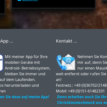
App ...
Kontakt ...
Mit meiner App für Ihre
Nehmen Sie Kon
mobilen Geräte mit
mir auf, denn Si
Android- Betriebssystem,
nur einen Mausk
bleiben Sie immer und
weit entfernt oder rufen Sie 
 auf dem Laufenden.
an!
os herunterladen und
Festnetz.: +49 (0)36702/214
eren
Mobil: +49 (0)151-61482331
cken Sie dazu auf meine App!
Dann erhalten auch Sie Ih
Christbaumschmuck aus e