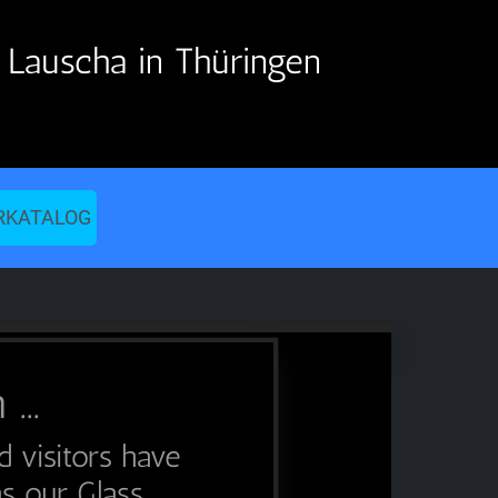
Lauscha in Thüringen
RKATALOG
...
d visitors have
s our Glass