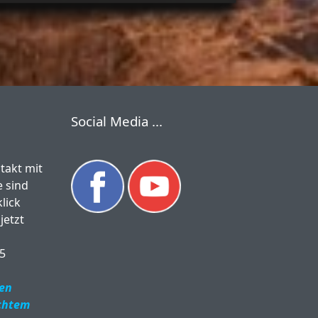
Social Media ...
takt mit
e sind
lick
jetzt
85
ren
chtem