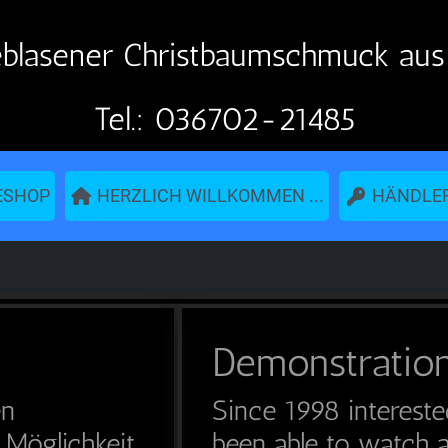
lasener Christbaumschmuck aus 
Tel.: 036702-21485
ESHOP
HERZLICH WILLKOMMEN ...
HÄNDLE
Demonstration 
en
Since 1998 intereste
 Möglichkeit,
been able to watch a